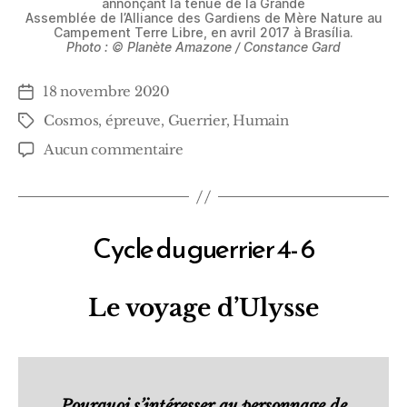
annonçant la tenue de la Grande
Assemblée de l’Alliance des Gardiens de Mère Nature au
Campement Terre Libre, en avril 2017 à Brasília.
Photo : © Planète Amazone / Constance Gard
18 novembre 2020
Date
de
Cosmos
,
épreuve
,
Guerrier
,
Humain
Étiquettes
l’article
sur
Aucun commentaire
Cycle
du
guerrier
5-
Cycle du guerrier 4- 6
Catégories
6
Le voyage d’Ulysse
Pourquoi s’intéresser au personnage de