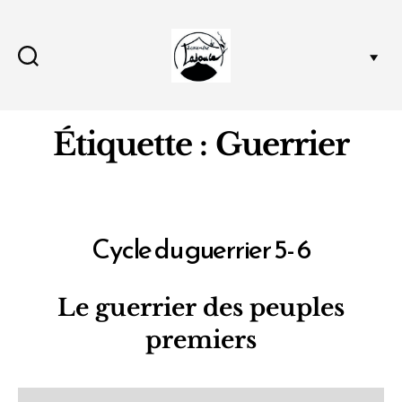
Journal
de
l'écocentre
Étiquette :
Guerrier
Cycle du guerrier 5- 6
Catégories
Le guerrier des peuples
premiers