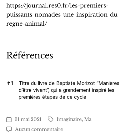
https://journal.res0.fr/les-premiers-
puissants-nomades-une-inspiration-du-
regne-animal/
Références
Références
↑
1
Titre du livre de Baptiste Morizot “Manières
d’être vivant”, qui a grandement inspiré les
premières étapes de ce cycle
31 mai 2021
Imaginaire
,
Ma
Date
Étiquettes
de
sur
Aucun commentaire
l’article
Cycle