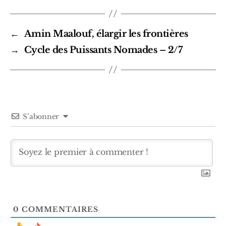
des
Puissants
Nomades
←
Amin Maalouf, élargir les frontières
–
1/7
→
Cycle des Puissants Nomades – 2/7
S’abonner
0
COMMENTAIRES